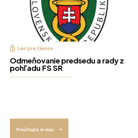
Len pre členov
Odmeňovanie predsedu a rady z
pohľadu FS SR
Prečítajte si viac