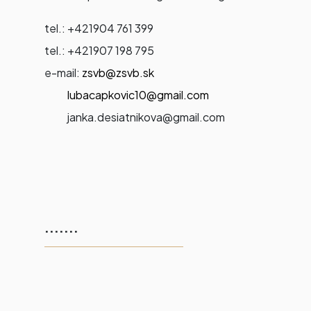
tel.: +421904 761 399
tel.: +421907 198 795
e-mail:
zsvb@zsvb.sk
lubacapkovic10@gmail.com
janka.desiatnikova@gmail.com
.......