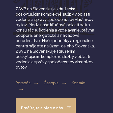
ZSVB na Slovensku je združením
poskytujúcim komplexné služby v oblasti
vedenia a správy spoločenstiev vlastníkov
bytov. Medzi naše kľúčové oblasti patra
konzultácie, školenia a vzdelávanie, právna
podpora, energetické a nákladové
poradenstvo. Naše pobočky a regionálne
centrá nájdete na území celého Slovenska.
ZSVB na Slovensku je združením
poskytujúcim komplexné služby v oblasti
vedenia a správy spoločenstiev vlastníkov
bytov.
Poradňa
Časopis
Kontakt
Prečítajte si viac o nás